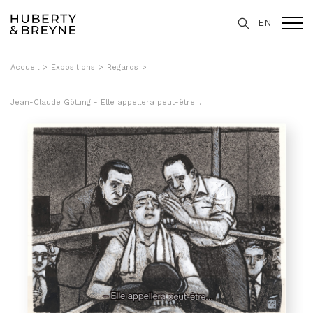
EN
Accueil
>
Expositions
>
Regards
>
Jean-Claude Götting - Elle appellera peut-être...