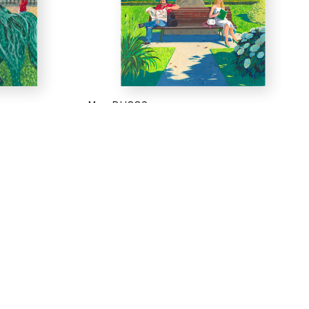
Max DUCOS
Boucle de pierre, 2020
L'amour menaçant Flora et Paolo - Couple dans
un jardin
Page 20
Gouache sur papier
41,2 x 28,4 cm