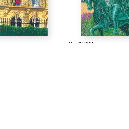
Max DUCOS
rre, 2020
Boucle de pierre, 2021
alcon
Le colonel à cheval
Page 15
pier
Gouache sur papier
42 x 30,4 cm
Vendue