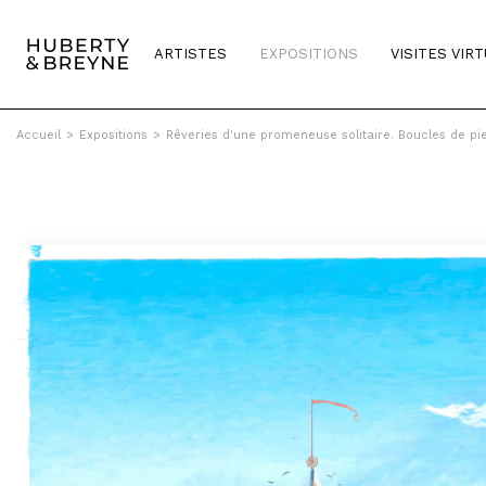
ARTISTES
EXPOSITIONS
VISITES VIR
Accueil
>
Expositions
>
Rêveries d'une promeneuse solitaire. Boucles de pi