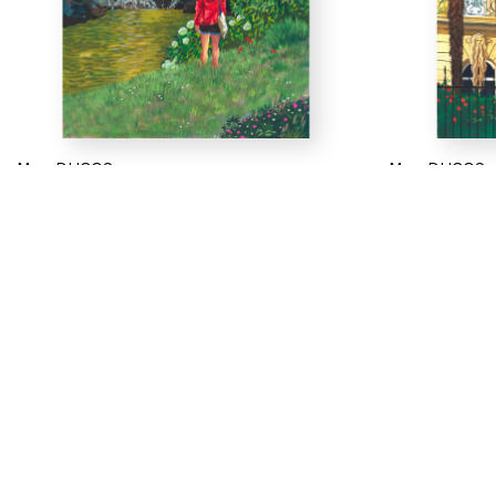
Max DUCOS
Max DUCOS
Boucle de pierre, 2020
Boucles de pie
Jeune fille et fontaine
Mon oncle au b
Page 10
Page 21
Gouache sur papier
Gouache sur pa
41,6 x 30,5 cm
42,1 x 30,1 cm