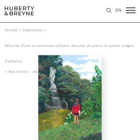
EN
Accueil
>
Expositions
>
Rêveries d'une promeneuse solitaire. Boucles de pierre et autres images
d'enfance.
>
Max Ducos - Jeune fille et fontaine