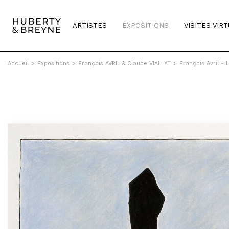
ARTISTES
EXPOSITIONS
VISITES VIR
Accueil
>
Expositions
>
François AVRIL & Claude VIALLAT
>
François Avril - L