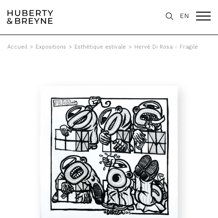
EN
Accueil
>
Expositions
>
Esthétique estivale
>
Hervé Di Rosa - Fragile