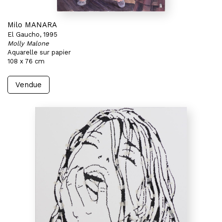
Milo MANARA
El Gaucho, 1995
Molly Malone
Aquarelle sur papier
108 x 76 cm
Vendue