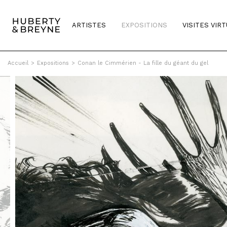
ARTISTES
EXPOSITIONS
VISITES VIR
Accueil
>
Expositions
>
Conan le Cimmérien - La fille du géant du gel