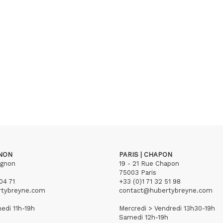
GNON
PARIS | CHAPON
ignon
19 - 21 Rue Chapon
75003 Paris
04 71
+33 (0)1 71 32 51 98
rtybreyne.com
contact@hubertybreyne.com
edi 11h-19h
Mercredi > Vendredi 13h30-19h
Samedi 12h-19h