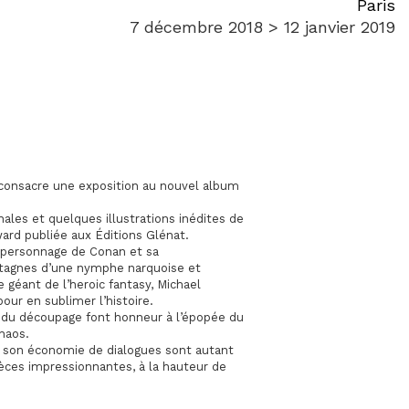
Paris
7 décembre 2018 > 12 janvier 2019
 consacre une exposition au nouvel album
ales et quelques illustrations inédites de
ard publiée aux Éditions Glénat.
du personnage de Conan et sa
ntagnes d’une nymphe narquoise et
e géant de l’heroic fantasy, Michael
pour en sublimer l’histoire.
t du découpage font honneur à l’épopée du
chaos.
e son économie de dialogues sont autant
èces impressionnantes, à la hauteur de