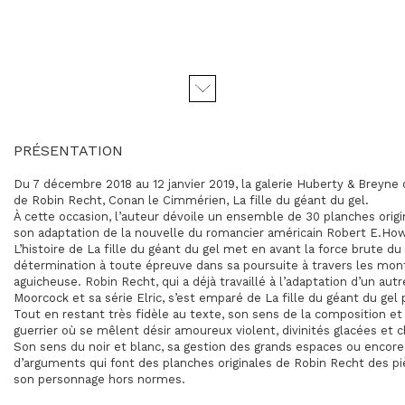
PRÉSENTATION
Du 7 décembre 2018 au 12 janvier 2019, la galerie Huberty & Breyne
de Robin Recht, Conan le Cimmérien, La fille du géant du gel.
À cette occasion, l’auteur dévoile un ensemble de 30 planches origin
son adaptation de la nouvelle du romancier américain Robert E.How
L’histoire de La fille du géant du gel met en avant la force brute 
détermination à toute épreuve dans sa poursuite à travers les mo
aguicheuse. Robin Recht, qui a déjà travaillé à l’adaptation d’un autr
Moorcock et sa série Elric, s’est emparé de La fille du géant du gel 
Tout en restant très fidèle au texte, son sens de la composition e
guerrier où se mêlent désir amoureux violent, divinités glacées et 
Son sens du noir et blanc, sa gestion des grands espaces ou encor
d’arguments qui font des planches originales de Robin Recht des pi
son personnage hors normes.