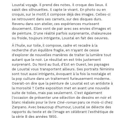
Loustal voyage. Il prend des notes. Il croque des lieux. Il
saisit des silhouettes. Il capte le vivant. En photo ou en
croquis, sur le motif, il compose déjà des images. Celles-ci
se retrouvent dans ses carnets, sur des disques durs.
Revenu dans son atelier, ces expériences murissent
doucement. Elles vont de pair avec ses envies d'images et
de peinture. D'une réalité parfois surprenante, chaleureuse
ou froide, toujours intrigante, Loustal en fait des oeuvres.
À l'huile, sur toile, il compose, cadre et recadre à la
recherche d'un équilibre fragile, en n'ayant de cesse
d'explorer de nouvelles manières de traiter la lumière tout
autant que le noir. Le résultat en est très justement
surprenant. Du Nord au Sud, d'Est en Ouest, les paysages
de Loustal vous transportent ailleurs. Ses portraits féminins
sont tout aussi intrigants, évoquant à la fois la nostalgie et
la pop culture dans un traitement furieusement moderne.
Oserait-on dire que la peinture de Loustal est un antidote à
la morosité ? Cette exposition met en avant une nouvelle
suite de toiles, mais pas seulement. C'est également
l'occasion de présenter une sélection de dessins en noir et
blanc réalisés pour le livre
Ciné-roman
paru ce mois-ci chez
Zanpano. Avec beaucoup d'humour, Loustal se délecte des
rapports du texte et de l'image en célébrant l'esthétique de
la série B des années 1950.