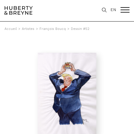
EN
Accueil
>
Artistes
>
François Boucq
>
Dessin #52