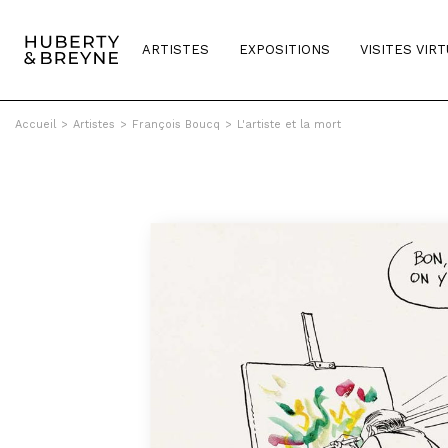
ARTISTES
EXPOSITIONS
VISITES VIR
Accueil
>
Artistes
>
François Boucq
>
L'artiste et la mort