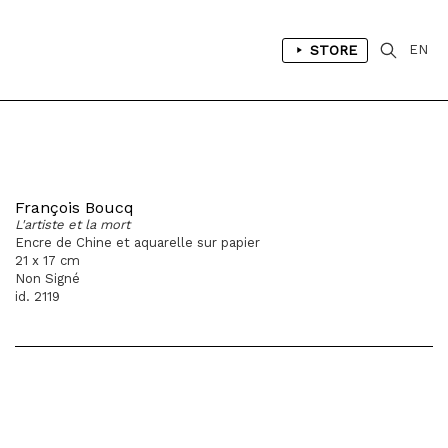
STORE
EN
François Boucq
L'artiste et la mort
Encre de Chine et aquarelle sur papier
21 x 17 cm
Non Signé
id. 2119