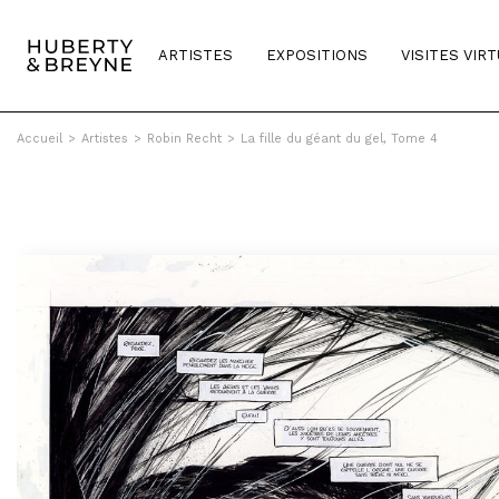
ARTISTES
EXPOSITIONS
VISITES VIR
Accueil
>
Artistes
>
Robin Recht
>
La fille du géant du gel, Tome 4