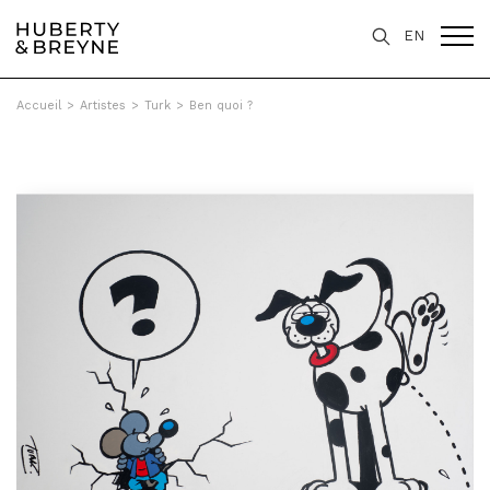
EN
Accueil
>
Artistes
>
Turk
>
Ben quoi ?