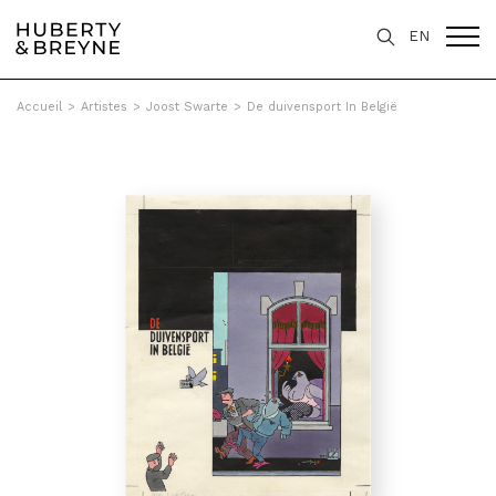
EN
Accueil
>
Artistes
>
Joost Swarte
>
De duivensport In België