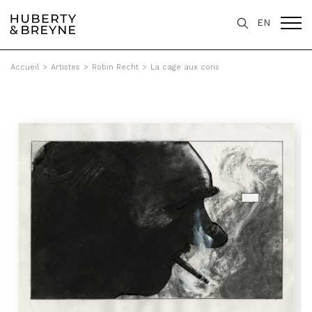
EN
Accueil
>
Artistes
>
Robin Recht
>
La cage aux cons