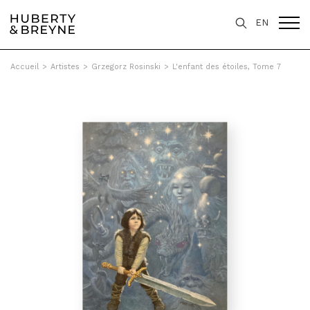
EN
Accueil
>
Artistes
>
Grzegorz Rosinski
>
L'enfant des étoiles, Tome 7