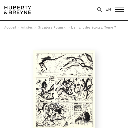
EN
Accueil
>
Artistes
>
Grzegorz Rosinski
>
L'enfant des étoiles, Tome 7