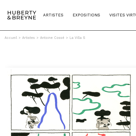
ARTISTES
EXPOSITIONS
VISITES VIR
Accueil
>
Artistes
>
Antoine Cossé
>
La Villa S