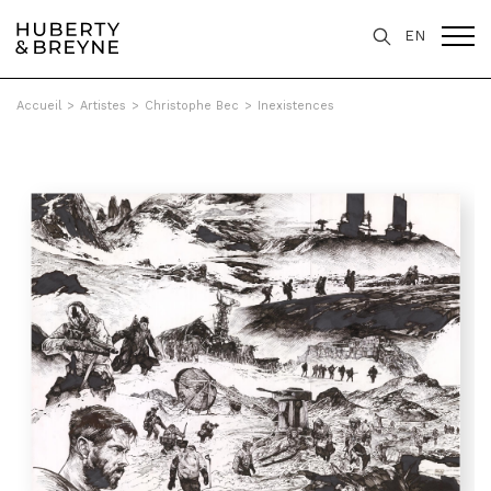
EN
Accueil
>
Artistes
>
Christophe Bec
>
Inexistences