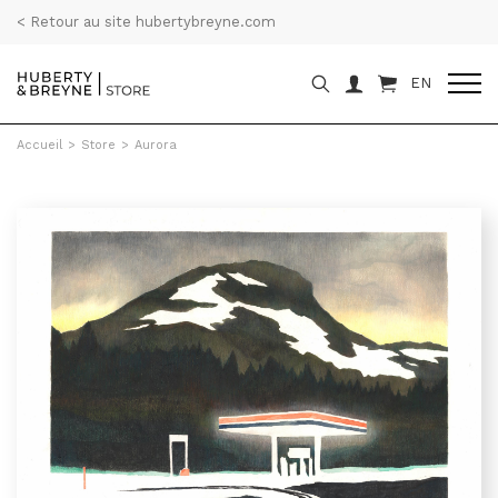
< Retour au site hubertybreyne.com
EN
Accueil
>
Store
>
Aurora