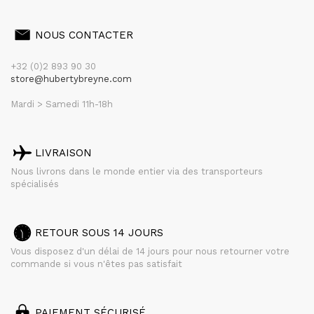
NOUS CONTACTER
+32 (0)2 893 90 30
store@hubertybreyne.com
Mardi > Samedi 11h-18h
LIVRAISON
Nous livrons dans le monde entier via des transporteurs
spécialisés
RETOUR SOUS 14 JOURS
Vous disposez d'un délai de 14 jours pour nous retourner votre
commande si vous n'êtes pas satisfait
PAIEMENT SÉCURISÉ