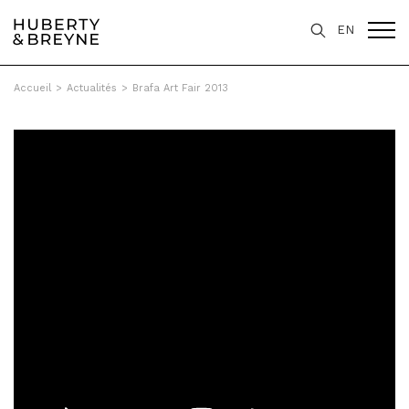
EN
Accueil
>
Actualités
>
Brafa Art Fair 2013