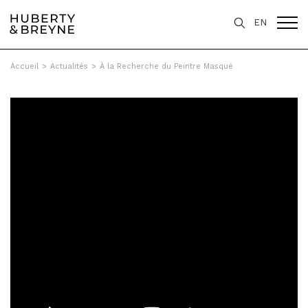
EN
Accueil
>
Actualités
>
À la Recherche du Peintre Masqué