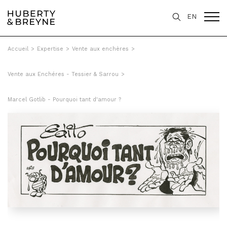
EN
Accueil
>
Expertise
>
Vente aux enchères
>
Vente aux Enchéres - Tessier & Sarrou
>
Marcel Gotlib - Pourquoi tant d'amour ?