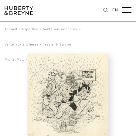
EN
Accueil
>
Expertise
>
Vente aux enchères
>
Vente aux Enchéres - Tessier & Sarrou
>
Michel Motti - Le nouveau Pif. (Spécial) 100% comique