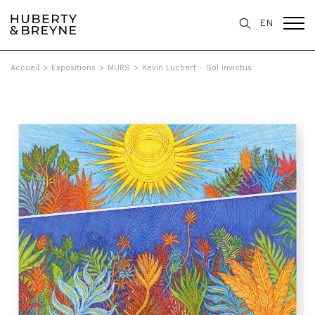
EN
Accueil
>
Expositions
>
MURS
>
Kevin Lucbert - Sol invictus