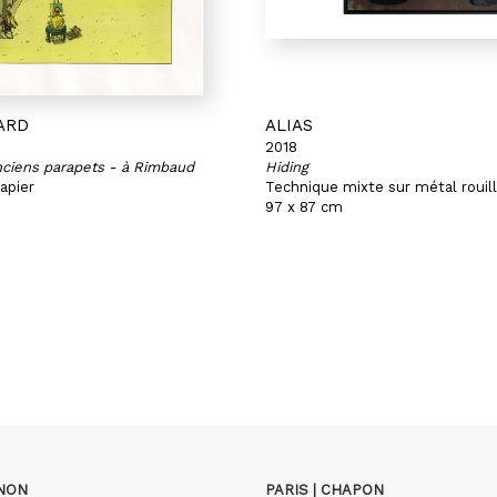
ARD
ALIAS
2018
nciens parapets - à Rimbaud
Hiding
apier
Technique mixte sur métal rouil
97 x 87 cm
GNON
PARIS | CHAPON