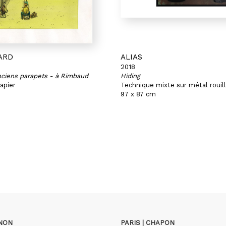
ARD
ALIAS
2018
nciens parapets - à Rimbaud
Hiding
apier
Technique mixte sur métal rouil
97 x 87 cm
GNON
PARIS | CHAPON