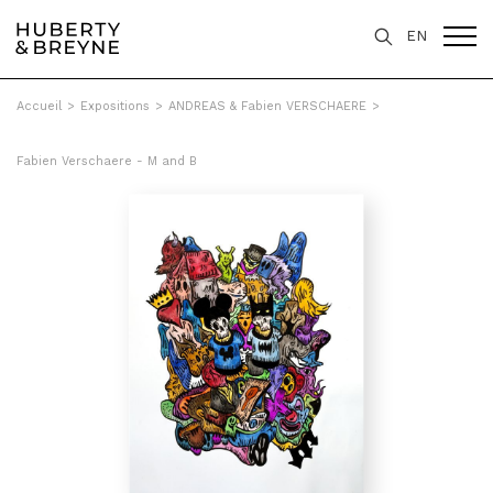
EN
Accueil
>
Expositions
>
ANDREAS & Fabien VERSCHAERE
>
Fabien Verschaere - M and B