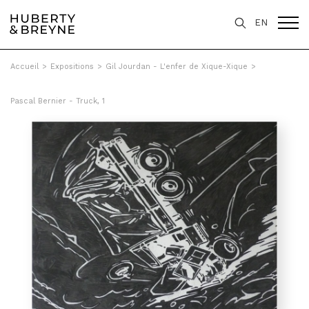
EN
Accueil
>
Expositions
>
Gil Jourdan - L'enfer de Xique-Xique
>
Pascal Bernier - Truck, 1