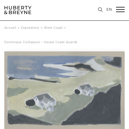
EN
Accueil
>
Expositions
>
West Coast
>
Dominique Corbasson - House Coast Guards