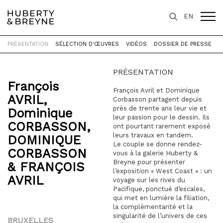
EN
PRÉSENTATION
SÉLECTION D'ŒUVRES
VIDÉOS
DOSSIER DE PRESSE
Accueil
>
Expositions
>
West Coast
PRÉSENTATION
François
François Avril et Dominique
AVRIL
,
Corbasson partagent depuis
près de trente ans leur vie et
Dominique
leur passion pour le dessin. Ils
CORBASSON
,
ont pourtant rarement exposé
leurs travaux en tandem.
DOMINIQUE
Le couple se donne rendez-
CORBASSON
vous à la galerie Huberty &
Breyne pour présenter
& FRANÇOIS
l’exposition « West Coast » : un
AVRIL
voyage sur les rives du
Pacifique, ponctué d’escales,
qui met en lumière la filiation,
la complémentarité et la
singularité de l’univers de ces
BRUXELLES