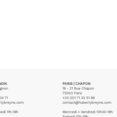
GNON
PARIS | CHAPON
ignon
19 - 21 Rue Chapon
75003 Paris
04 71
+33 (0)1 71 32 51 98
rtybreyne.com
contact@hubertybreyne.com
edi 11h-19h
Mercredi > Vendredi 13h30-19h
Samedi 12h-19h