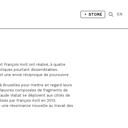
STORE
EN
t François Avril ont réalisé, à quatre
stiques pourtant dissemblables.
et une envie réciproque de poursuivre
e à Bruxelles pour mettre en regard leurs
ne d’œuvres composées de fragments de
ude Viallat se déploient aux côtés de
isés par François Avril en 2013.
te une résonnance nouvelle au travail des