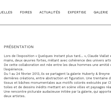
TUELLES
FOIRES
ACTUALITÉS
EXPERTISE
GALERIE
PRÉSENTATION
Lors de l’exposition « Quelques Instant plus tard… », Claude Viallat e
mains, deux œuvres fortes, mêlant avec cohérence des univers arti
De cette collaboration est née entre les deux hommes une amitié 
l’expérience.
Du 1 au 24 février 2013, ils se partagent la galerie Huberty & Breyn
dernières créations, entre abstraction et figuration. Une trentai
tissus et bâches monumentales aux motifs colorés exécutés par Cla
toiles et de dessins inédits mettant en scène villes et paysages réal
Une rencontre picturale audacieuse initiée par la galerie, qui appor
deux artistes.