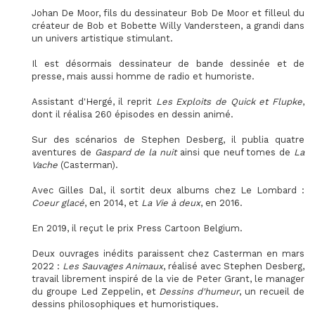
Johan De Moor, fils du dessinateur Bob De Moor et filleul du
créateur de Bob et Bobette Willy Vandersteen, a grandi dans
un univers artistique stimulant.
Il est désormais dessinateur de bande dessinée et de
presse, mais aussi homme de radio et humoriste.
Assistant d'Hergé, il reprit
Les Exploits de Quick et Flupke
,
dont il réalisa 260 épisodes en dessin animé.
Sur des scénarios de Stephen Desberg, il publia quatre
aventures de
Gaspard de la nuit
ainsi que neuf tomes de
La
Vache
(Casterman).
Avec Gilles Dal, il sortit deux albums chez Le Lombard :
Coeur glacé
, en 2014, et
La Vie à deux
, en 2016.
En 2019, il reçut le prix Press Cartoon Belgium.
Deux ouvrages inédits paraissent chez Casterman en mars
2022 :
Les Sauvages Animaux
, réalisé avec Stephen Desberg,
travail librement inspiré de la vie de Peter Grant, le manager
du groupe Led Zeppelin, et
Dessins d'humeur
, un recueil de
dessins philosophiques et humoristiques.