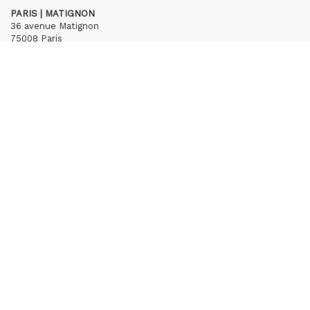
PARIS | MATIGNON
36 avenue Matignon
75008 Paris
+33 (0)1 40 28 04 71
contact@hubertybreyne.com
Mercredi > Samedi 11h-19h
PARIS | CHAPON
19 - 21 Rue Chapon
75003 Paris
+33 (0)1 71 32 51 98
contact@hubertybreyne.com
Mercredi > Vendredi 13h30-19h
Samedi 12h-19h
S'inscrire à notre newsletter
CGU/CGV
Mentions légales