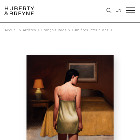
EN
Accueil
>
Artistes
>
François Roca
>
Lumières intérieures 9