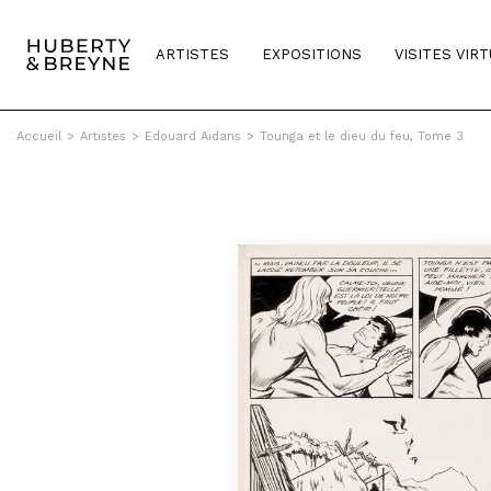
ARTISTES
EXPOSITIONS
VISITES VIR
Accueil
>
Artistes
>
Edouard Aidans
>
Tounga et le dieu du feu, Tome 3