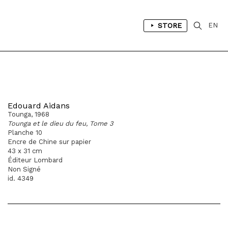
STORE
EN
Edouard Aidans
Tounga, 1968
Tounga et le dieu du feu, Tome 3
Planche 10
Encre de Chine sur papier
43 x 31 cm
Éditeur Lombard
Non Signé
id. 4349