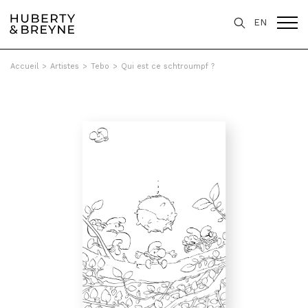
EN
Accueil
>
Artistes
>
Tebo
>
Qui est ce schtroumpf ?