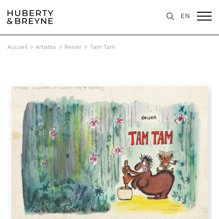
EN
Accueil
>
Artistes
>
Reiser
>
Tam Tam