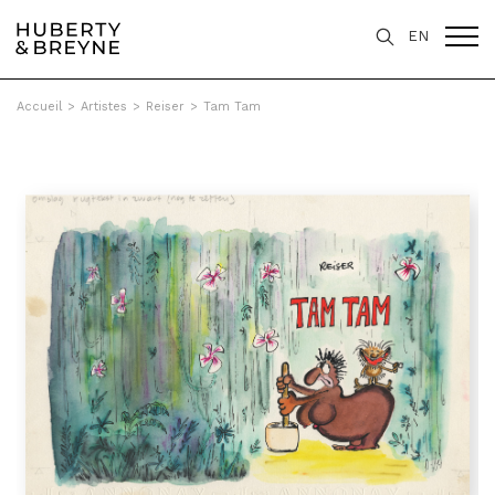
EN
Accueil
>
Artistes
>
Reiser
>
Tam Tam