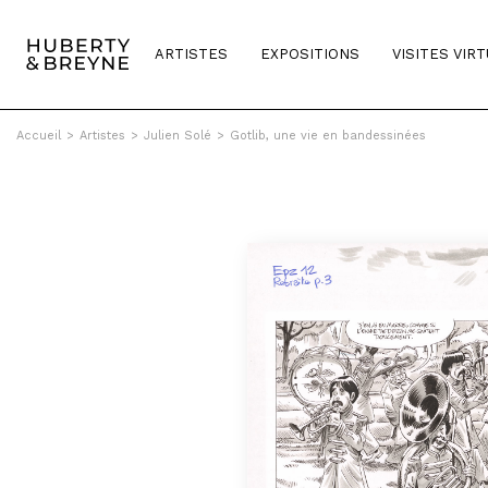
ARTISTES
EXPOSITIONS
VISITES VIR
Accueil
>
Artistes
>
Julien Solé
>
Gotlib, une vie en bandessinées