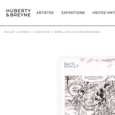
ARTISTES
EXPOSITIONS
VISITES VIR
Accueil
>
Artistes
>
Julien Solé
>
Gotlib, une vie en bandessinées