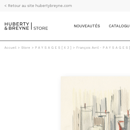
< Retour au site hubertybreyne.com
NOUVEAUTÉS
CATALOGU
Accueil
>
Store
>
P A Y S A G E S [ X 3 ]
>
François Avril - P A Y S A G E S [