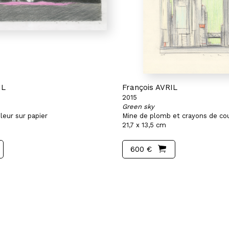
IL
François AVRIL
2015
Green sky
leur sur papier
Mine de plomb et crayons de cou
21,7 x 13,5 cm
600 €