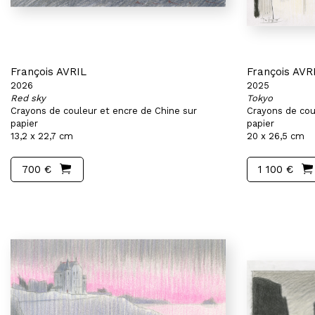
François AVRIL
François AVR
2026
2025
Red sky
Tokyo
Crayons de couleur et encre de Chine sur
Crayons de cou
papier
papier
13,2 x 22,7 cm
20 x 26,5 cm
700 €
1 100 €