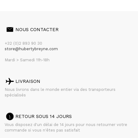
NOUS CONTACTER
+32 (0)2 893 90 30
store@hubertybreyne.com
Mardi > Samedi 11h-18h
LIVRAISON
Nous livrons dans le monde entier via des transporteurs
spécialisés
RETOUR SOUS 14 JOURS
Vous disposez d'un délai de 14 jours pour nous retourner votre
commande si vous n'êtes pas satisfait