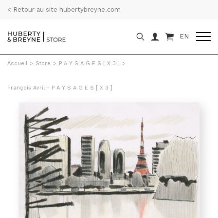
< Retour au site hubertybreyne.com
EN
Accueil
>
Store
>
P A Y S A G E S [ X 3 ]
>
François Avril - P A Y S A G E S [ X 3 ]