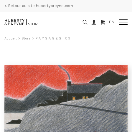
< Retour au site hubertybreyne.com
EN
Accueil
>
Store
>
P A Y S A G E S [ X 3 ]