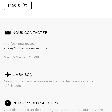
1 150 €
NOUS CONTACTER
+32 (0)2 893 90 30
store@hubertybreyne.com
Mardi > Samedi 11h-18h
LIVRAISON
Nous livrons dans le monde entier via des transporteurs
spécialisés
RETOUR SOUS 14 JOURS
Vous disposez d'un délai de 14 jours pour nous retourner votre