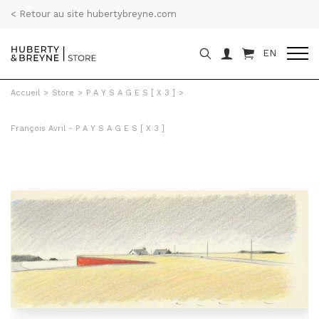
< Retour au site hubertybreyne.com
EN
Accueil
>
Store
>
P A Y S A G E S [ X 3 ]
>
François Avril - P A Y S A G E S [ X 3 ]