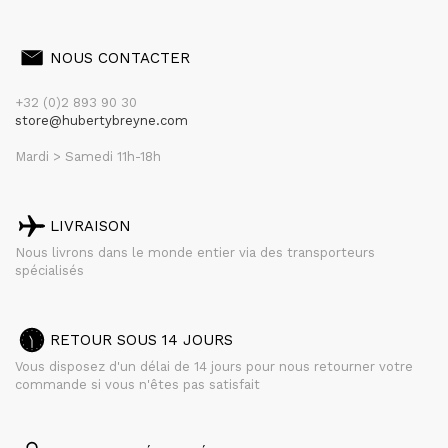
NOUS CONTACTER
+32 (0)2 893 90 30
store@hubertybreyne.com
Mardi > Samedi 11h-18h
LIVRAISON
Nous livrons dans le monde entier via des transporteurs
spécialisés
RETOUR SOUS 14 JOURS
Vous disposez d'un délai de 14 jours pour nous retourner votre
commande si vous n'êtes pas satisfait