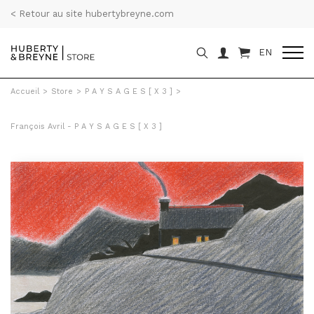
< Retour au site hubertybreyne.com
EN
Accueil
>
Store
>
P A Y S A G E S [ X 3 ]
>
François Avril - P A Y S A G E S [ X 3 ]