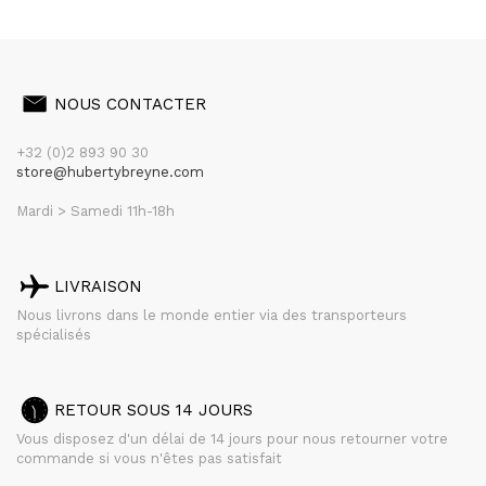
NOUS CONTACTER
+32 (0)2 893 90 30
store@hubertybreyne.com
Mardi > Samedi 11h-18h
LIVRAISON
Nous livrons dans le monde entier via des transporteurs
spécialisés
RETOUR SOUS 14 JOURS
Vous disposez d'un délai de 14 jours pour nous retourner votre
commande si vous n'êtes pas satisfait