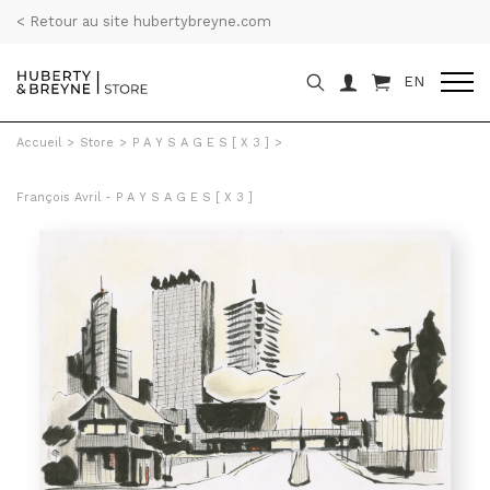
< Retour au site hubertybreyne.com
EN
Accueil
>
Store
>
P A Y S A G E S [ X 3 ]
>
François Avril - P A Y S A G E S [ X 3 ]