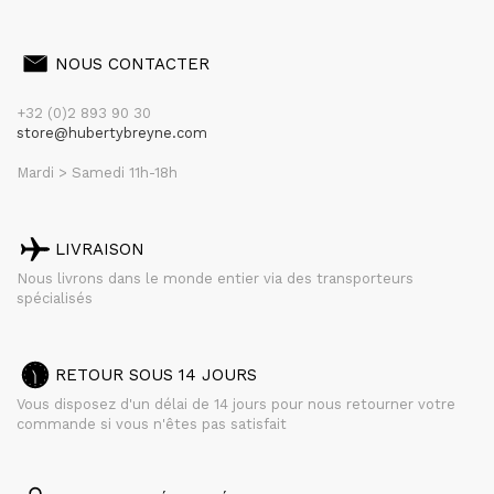
NOUS CONTACTER
+32 (0)2 893 90 30
store@hubertybreyne.com
Mardi > Samedi 11h-18h
LIVRAISON
Nous livrons dans le monde entier via des transporteurs
spécialisés
RETOUR SOUS 14 JOURS
Vous disposez d'un délai de 14 jours pour nous retourner votre
commande si vous n'êtes pas satisfait