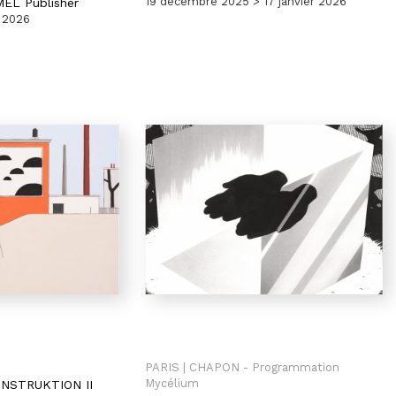
19 décembre 2025 > 17 janvier 2026
EL Publisher
r 2026
PARIS | CHAPON - Programmation
Mycélium
NSTRUKTION II