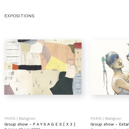
EXPOSITIONS
PARIS | Matignon
PARIS | Matignon
Group show
-
P A Y S A G E S [ X 3 ]
Group show
-
Esta