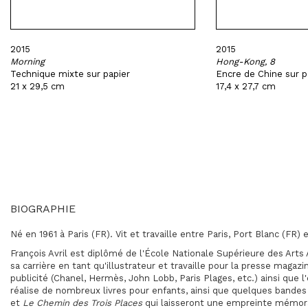
2015
2015
Morning
Hong-Kong, 8
Technique mixte sur papier
Encre de Chine sur p
21 x 29,5 cm
17,4 x 27,7 cm
BIOGRAPHIE
Né en 1961 à Paris (FR). Vit et travaille entre Paris, Port Blanc (FR) 
François Avril est diplômé de l'École Nationale Supérieure des Arts 
sa carrière en tant qu'illustrateur et travaille pour la presse magazin
publicité (Chanel, Hermès, John Lobb, Paris Plages, etc.) ainsi que l'é
réalise de nombreux livres pour enfants, ainsi que quelques bande
et
Le Chemin des Trois Places
qui laisseront une empreinte mémor