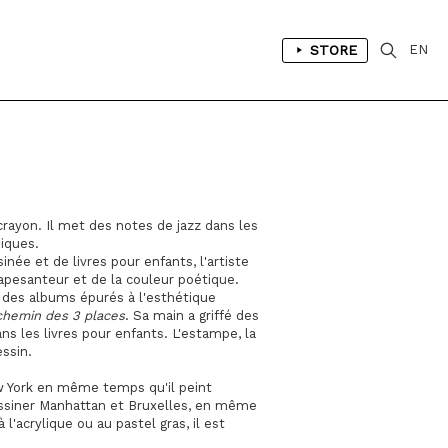
STORE
EN
 crayon. Il met des notes de jazz dans les
hiques.
née et de livres pour enfants, l'artiste
 apesanteur et de la couleur poétique.
é des albums épurés à l'esthétique
chemin des 3 places
. Sa main a griffé des
dans les livres pour enfants. L'estampe, la
essin.
w York en même temps qu'il peint
dessiner Manhattan et Bruxelles, en même
 l'acrylique ou au pastel gras, il est