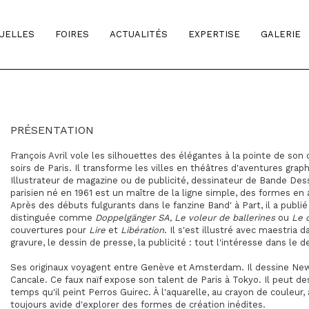
TUELLES
FOIRES
ACTUALITÉS
EXPERTISE
GALERIE
PRÉSENTATION
François Avril vole les silhouettes des élégantes à la pointe de son
soirs de Paris. Il transforme les villes en théâtres d'aventures grap
Illustrateur de magazine ou de publicité, dessinateur de Bande Dessi
parisien né en 1961 est un maître de la ligne simple, des formes en
Après des débuts fulgurants dans le fanzine Band' à Part, il a publi
distinguée comme
Doppelgänger SA, Le voleur de ballerines
ou
Le 
couvertures pour
Lire
et
Libération
. Il s'est illustré avec maestria 
gravure, le dessin de presse, la publicité : tout l'intéresse dans le d
Ses originaux voyagent entre Genève et Amsterdam. Il dessine Ne
Cancale. Ce faux naïf expose son talent de Paris à Tokyo. Il peut 
temps qu'il peint Perros Guirec. À l'aquarelle, au crayon de couleur, à
toujours avide d'explorer des formes de création inédites.