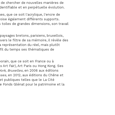
se de chercher de nouvelles manières de
entifiable et en perpétuelle évolution.
es, que ce soit l'acrylique, l'encre de
voise également différents supports.
s toiles de grandes dimensions, son travail
paysages bretons, parisiens, bruxellois,
vers le filtre de sa mémoire, il révèle des
la représentation du réel, mais plutôt
au fil du temps ses thématiques de
rain, que ce soit en France ou à
ls Art Fair), Art Paris ou Hong Kong. Ses
York, Bruxelles
, en 2006 aux éditions
sses
, en 2012, aux éditions du Chêne et
et publiques telles que le La Cité
e Fonds Glénat pour le patrimoine et la