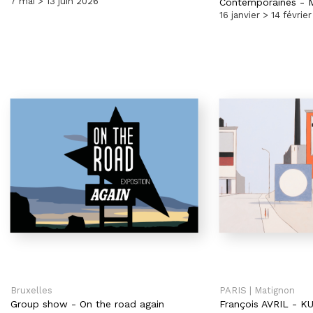
7 mai > 13 juin 2026
Contemporaines - M
16 janvier > 14 févrie
Bruxelles
PARIS | Matignon
Group show
-
On the road again
François AVRIL
-
KU