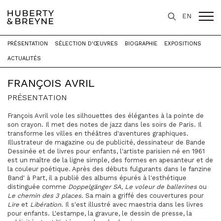
EN
PRÉSENTATION
SÉLECTION D'ŒUVRES
BIOGRAPHIE
EXPOSITIONS
Accueil
>
Artistes
>
François Avril
ACTUALITÉS
FRANÇOIS AVRIL
PRÉSENTATION
François Avril vole les silhouettes des élégantes à la pointe de
son crayon. Il met des notes de jazz dans les soirs de Paris. Il
transforme les villes en théâtres d'aventures graphiques.
Illustrateur de magazine ou de publicité, dessinateur de Bande
Dessinée et de livres pour enfants, l'artiste parisien né en 1961
est un maître de la ligne simple, des formes en apesanteur et de
la couleur poétique. Après des débuts fulgurants dans le fanzine
Band' à Part, il a publié des albums épurés à l'esthétique
distinguée comme
Doppelgänger SA, Le voleur de ballerines
ou
Le chemin des 3 places
. Sa main a griffé des couvertures pour
Lire
et
Libération
. Il s'est illustré avec maestria dans les livres
pour enfants. L'estampe, la gravure, le dessin de presse, la