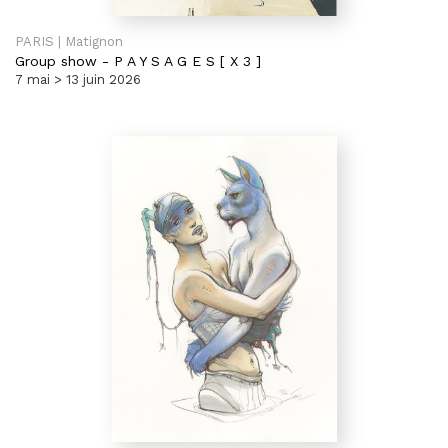
PARIS | Matignon
Group show
-
P A Y S A G E S [ X 3 ]
7 mai > 13 juin 2026