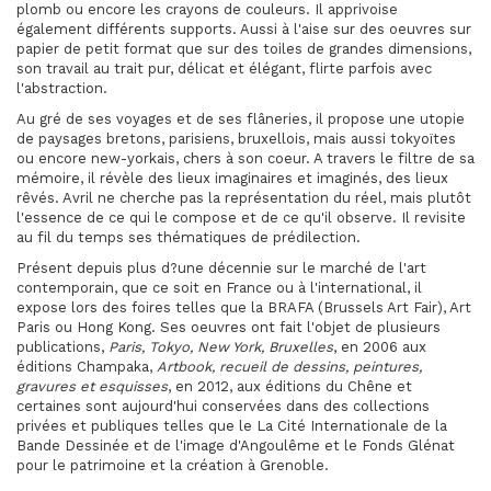
plomb ou encore les crayons de couleurs. Il apprivoise
également différents supports. Aussi à l'aise sur des oeuvres sur
papier de petit format que sur des toiles de grandes dimensions,
son travail au trait pur, délicat et élégant, flirte parfois avec
l'abstraction.
Au gré de ses voyages et de ses flâneries, il propose une utopie
de paysages bretons, parisiens, bruxellois, mais aussi tokyoïtes
ou encore new-yorkais, chers à son coeur. A travers le filtre de sa
mémoire, il révèle des lieux imaginaires et imaginés, des lieux
rêvés. Avril ne cherche pas la représentation du réel, mais plutôt
l'essence de ce qui le compose et de ce qu'il observe. Il revisite
au fil du temps ses thématiques de prédilection.
Présent depuis plus d?une décennie sur le marché de l'art
contemporain, que ce soit en France ou à l'international, il
expose lors des foires telles que la BRAFA (Brussels Art Fair), Art
Paris ou Hong Kong. Ses oeuvres ont fait l'objet de plusieurs
publications,
Paris, Tokyo, New York, Bruxelles
, en 2006 aux
éditions Champaka,
Artbook, recueil de dessins, peintures,
gravures et esquisses
, en 2012, aux éditions du Chêne et
certaines sont aujourd'hui conservées dans des collections
privées et publiques telles que le La Cité Internationale de la
Bande Dessinée et de l'image d'Angoulême et le Fonds Glénat
pour le patrimoine et la création à Grenoble.