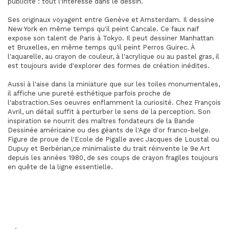
publicité : tout l'intéresse dans le dessin.
Ses originaux voyagent entre Genève et Amsterdam. Il dessine
New York en même temps qu'il peint Cancale. Ce faux naïf
expose son talent de Paris à Tokyo. Il peut dessiner Manhattan
et Bruxelles, en même temps qu'il peint Perros Guirec. À
l'aquarelle, au crayon de couleur, à l'acrylique ou au pastel gras, il
est toujours avide d'explorer des formes de création inédites.
Aussi à l'aise dans la miniature que sur les toiles monumentales,
il affiche une pureté esthétique parfois proche de
l'abstraction.Ses oeuvres enflamment la curiosité. Chez François
Avril, un détail suffit à perturber le sens de la perception. Son
inspiration se nourrit des maîtres fondateurs de la Bande
Dessinée américaine ou des géants de l'Age d'or franco-belge.
Figure de proue de l'Ecole de Pigalle avec Jacques de Loustal ou
Dupuy et Berbérian,ce minimaliste du trait réinvente le 9e Art
depuis les années 1980, de ses coups de crayon fragiles toujours
en quête de la ligne essentielle.