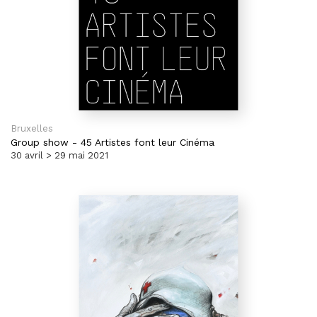
Bruxelles
Group show
-
45 Artistes font leur Cinéma
30 avril > 29 mai 2021