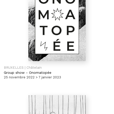
BRUXELLES | Châtelain
Group show
-
Onomatopée
25 novembre 2022 > 7 janvier 2023