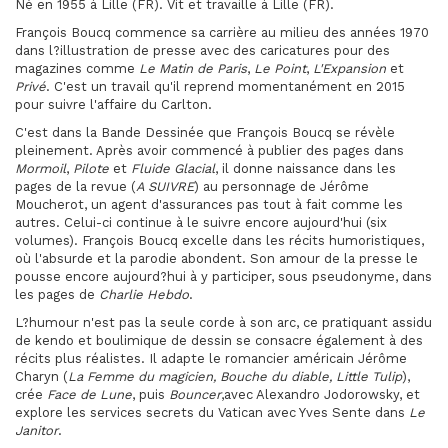
Né en 1955 à Lille (FR). Vit et travaille à Lille (FR).
François Boucq commence sa carrière au milieu des années 1970
dans l?illustration de presse avec des caricatures pour des
magazines comme
Le Matin de Paris
,
Le Point
,
L'Expansion
et
Privé
. C'est un travail qu'il reprend momentanément en 2015
pour suivre l'affaire du Carlton.
C'est dans la Bande Dessinée que François Boucq se révèle
pleinement. Après avoir commencé à publier des pages dans
Mormoil
,
Pilote
et
Fluide Glacial
, il donne naissance dans les
pages de la revue (
A SUIVRE
) au personnage de Jérôme
Moucherot, un agent d'assurances pas tout à fait comme les
autres. Celui-ci continue à le suivre encore aujourd'hui (six
volumes). François Boucq excelle dans les récits humoristiques,
où l'absurde et la parodie abondent. Son amour de la presse le
pousse encore aujourd?hui à y participer, sous pseudonyme, dans
les pages de
Charlie Hebdo
.
L?humour n'est pas la seule corde à son arc, ce pratiquant assidu
de kendo et boulimique de dessin se consacre également à des
récits plus réalistes. Il adapte le romancier américain Jérôme
Charyn (
La Femme du magicien, Bouche du diable, Little Tulip
),
crée
Face de Lune
, puis
Bouncer
,avec Alexandro Jodorowsky, et
explore les services secrets du Vatican avec Yves Sente dans
Le
Janitor
.