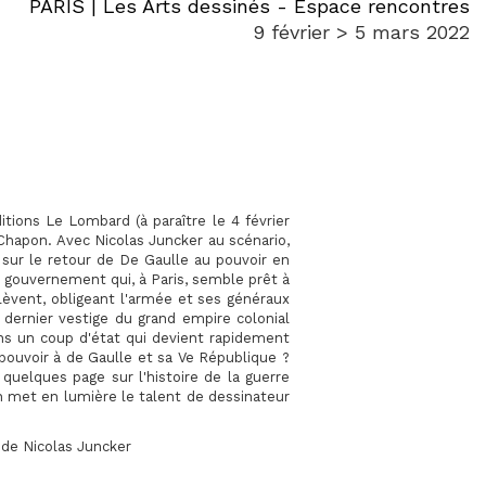
PARIS | Les Arts dessinés - Espace rencontres
9 février > 5 mars 2022
tions Le Lombard (à paraître le 4 février
 Chapon. Avec Nicolas Juncker au scénario,
 sur le retour de De Gaulle au pouvoir en
u gouvernement qui, à Paris, semble prêt à
lèvent, obligeant l'armée et ses généraux
e, dernier vestige du grand empire colonial
ans un coup d'état qui devient rapidement
 pouvoir à de Gaulle et sa Ve République ?
 quelques page sur l'histoire de la guerre
n met en lumière le talent de dessinateur
t de Nicolas Juncker