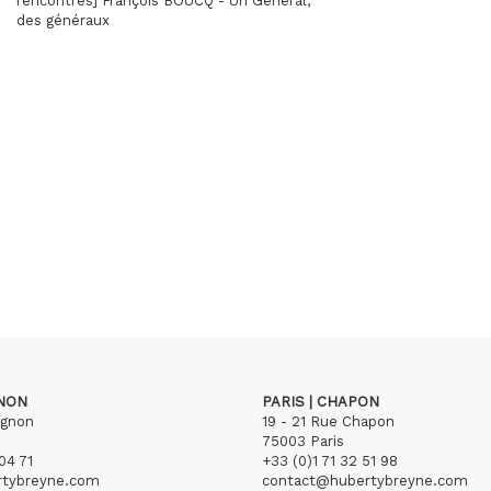
rencontres] François BOUCQ - Un Général,
des généraux
GNON
PARIS | CHAPON
ignon
19 - 21 Rue Chapon
75003 Paris
04 71
+33 (0)1 71 32 51 98
rtybreyne.com
contact@hubertybreyne.com