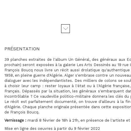
PRÉSENTATION
39 planches extraites de l'album Un Général, des généraux aux Edi
prochain) seront exposées à la galerie Les Arts Dessinés au 19 rue
François Boucq nous livre un récit aussi drolatique qu'authentique
1958, en pleine guerre d'Algérie. Alger s'embrase contre un nouvea
dialoguer avec les indépendantistes. Des milliers de colons se sou
à choisir leur camp : rester loyaux à l'état ou à l'Algérie français
Français. Dépassés par la situation, les généraux s'embarquent d
incontrôlable ? Ce vaudeville politico-militaire donnera les clés du
Le récit est parfaitement documenté, on trouve d'ailleurs à la fin
d'Algérie. Chaque planche originale présentée dans cette expositio
de François Boucq.
Vernissage :
mardi 8 février de 18h à 21h, en présence de l'artiste e
Mise en ligne des oeuvres à partir du 9 février 2022