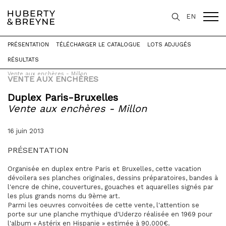
EN
PRÉSENTATION
TÉLÉCHARGER LE CATALOGUE
LOTS ADJUGÉS
Accueil
>
Expertise
>
Vente aux enchères
>
RÉSULTATS
Vente aux enchères - Millon
VENTE AUX ENCHÈRES
Duplex Paris-Bruxelles
Vente aux enchères - Millon
16 juin 2013
PRÉSENTATION
Organisée en duplex entre Paris et Bruxelles, cette vacation
dévoilera ses planches originales, dessins préparatoires, bandes à
l'encre de chine, couvertures, gouaches et aquarelles signés par
les plus grands noms du 9ème art.
Parmi les oeuvres convoitées de cette vente, l'attention se
porte sur une planche mythique d'Uderzo réalisée en 1969 pour
l'album « Astérix en Hispanie » estimée à 90.000€.